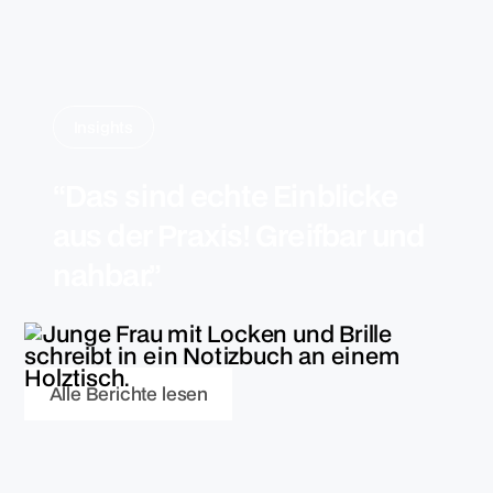
Insights
“Das sind echte Einblicke
aus der Praxis! Greifbar und
nahbar.”
A
l
l
e
B
e
r
i
c
h
t
e
l
e
s
e
n