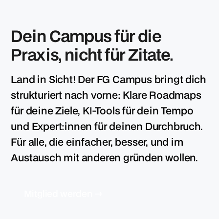
Dein Campus für die
Praxis, nicht für Zitate.
Land in Sicht! Der FG Campus bringt dich
strukturiert nach vorne: Klare Roadmaps
für deine Ziele, KI-Tools für dein Tempo
und Expert:innen für deinen Durchbruch.
Für alle, die einfacher, besser, und im
Austausch mit anderen gründen wollen.
M
i
t
g
l
i
e
d
w
e
r
d
e
n
→