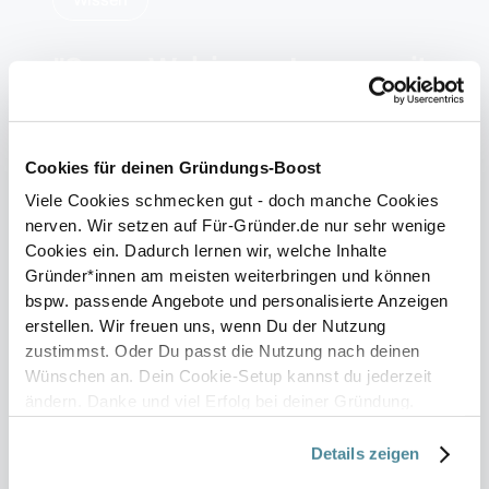
"Super Webinare. Immer mit
konkreten Tipps, die ich
sofort bei mir umsetzen
Cookies für deinen Gründungs-Boost
kann."
Viele Cookies schmecken gut - doch manche Cookies
nerven. Wir setzen auf Für-Gründer.de nur sehr wenige
Cookies ein. Dadurch lernen wir, welche Inhalte
Gründer*innen am meisten weiterbringen und können
bspw. passende Angebote und personalisierte Anzeigen
erstellen. Wir freuen uns, wenn Du der Nutzung
Motivation
zustimmst. Oder Du passt die Nutzung nach deinen
Wünschen an. Dein Cookie-Setup kannst du jederzeit
“Perfekter Start ins Startup-
ändern. Danke und viel Erfolg bei deiner Gründung.
Datenschutz
|
Impressum
Leben. Die Begleitung hat
Details zeigen
mich in ins Umsetzen