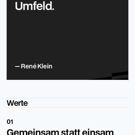
Umfeld.
— René Klein
Werte
01
Gemeinsam statt einsam