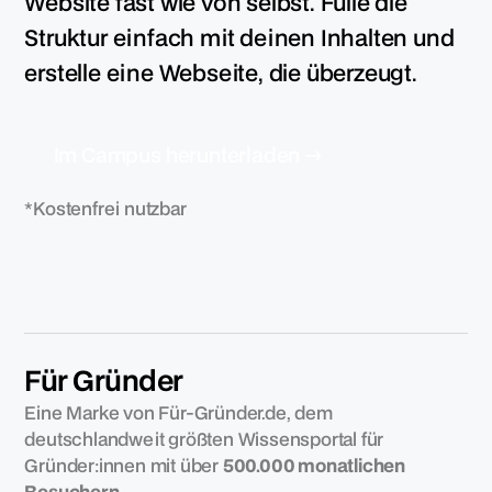
Website fast wie von selbst. Fülle die
Struktur einfach mit deinen Inhalten und
erstelle eine Webseite, die überzeugt.
m
C
a
m
p
u
h
e
u
n
e
a
d
e
n
→
I
s
r
t
r
l
*Kostenfrei nutzbar
Für Gründer
Eine Marke von Für-Gründer.de, dem
deutschlandweit größten Wissensportal für
Gründer:innen mit über
500.000 monatlichen
Besuchern
.