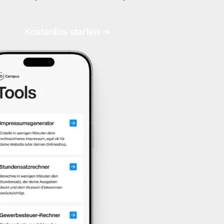
→
K
o
s
t
e
n
l
o
s
s
t
a
r
t
e
n