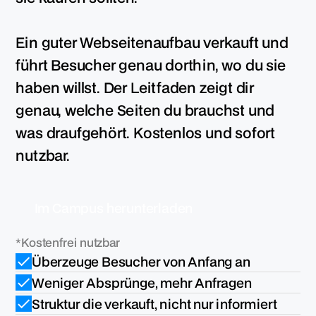
Ein guter Webseitenaufbau verkauft und
führt Besucher genau dorthin, wo du sie
haben willst. Der Leitfaden zeigt dir
genau, welche Seiten du brauchst und
was draufgehört. Kostenlos und sofort
nutzbar.
m
C
a
m
p
u
s
h
e
u
n
e
a
d
e
n
I
r
t
r
l
*Kostenfrei nutzbar
Überzeuge Besucher von Anfang an
Weniger Absprünge, mehr Anfragen
Struktur die verkauft, nicht nur informiert