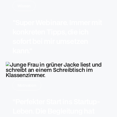
Wissen
"Super Webinare. Immer mit
konkreten Tipps, die ich
sofort bei mir umsetzen
kann."
Motivation
“Perfekter Start ins Startup-
Leben. Die Begleitung hat