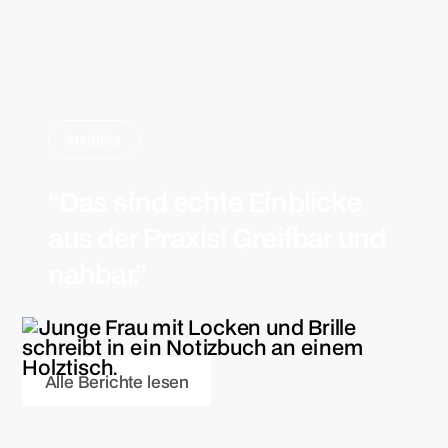
Insights
“Das sind echte Einblicke
aus der Praxis! Greifbar und
nahbar.”
A
l
l
e
B
e
r
i
c
h
t
e
l
e
s
e
n